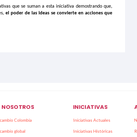
ativas
que se
suman
a
esta iniciativa
demostrando
que,
es,
el poder de
l
as ideas
se convierte
en acciones que
E NOSOTROS
INICIATIVAS
 cambio Colombia
Iniciativas Actuales
N
 cambio global
Iniciativas Históricas
R